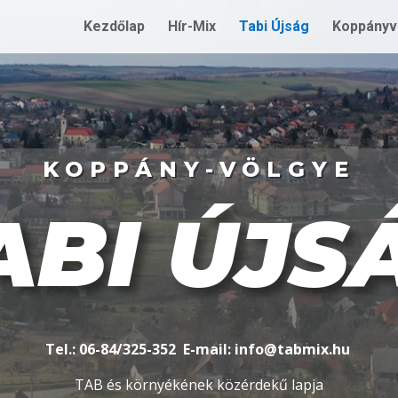
Kezdőlap
Hír-Mix
Tabi Újság
Koppányv
KOPPÁNY-VÖLGYE
ABI ÚJS
Tel.: 06-84/325-352 E-mail: info@tabmix.hu
TAB és környékének közérdekű lapja