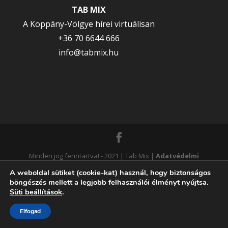
TAB MIX
A Koppány-Völgye hírei virtuálisan
+36 70 6644 666
info@tabmix.hu
Minden jog fenntartva! - 2021 | Tab Mix |
Adatvédelmi
tájékoztató
|
Süti tájékoztató
|
Süti beállítások
A weboldal sütiket (cookie-kat) használ, hogy biztonságos
böngészés mellett a legjobb felhasználói élményt nyújtsa.
módosítása
| Webdesigner:
DAVEWEB
Süti beállítások
.
Elfogad