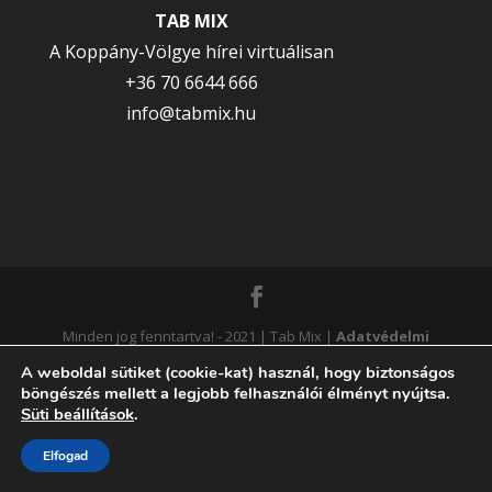
TAB MIX
A Koppány-Völgye hírei virtuálisan
+36 70 6644 666
info@tabmix.hu
Minden jog fenntartva! - 2021 | Tab Mix |
Adatvédelmi
tájékoztató
|
Süti tájékoztató
|
Süti beállítások
A weboldal sütiket (cookie-kat) használ, hogy biztonságos
böngészés mellett a legjobb felhasználói élményt nyújtsa.
módosítása
| Webdesigner:
DAVEWEB
Süti beállítások
.
Elfogad