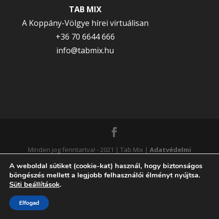
TAB MIX
A Koppány-Völgye hírei virtuálisan
+36 70 6644 666
info@tabmix.hu
Minden jog fenntartva! - 2021 | Tab Mix |
Adatvédelmi
tájékoztató
|
Süti tájékoztató
|
Süti beállítások
A weboldal sütiket (cookie-kat) használ, hogy biztonságos
böngészés mellett a legjobb felhasználói élményt nyújtsa.
módosítása
| Webdesigner:
DAVEWEB
Süti beállítások
.
Elfogad