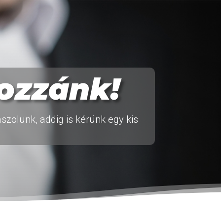
ozzánk!
zolunk, addig is kérünk egy kis