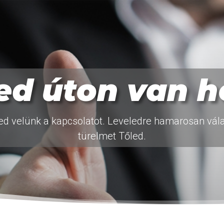
ed úton van h
ed velünk a kapcsolatot. Leveledre hamarosan válas
türelmet Tőled.